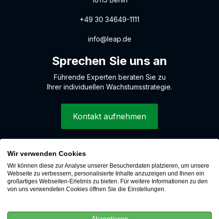
+49 30 34649-1111
info@leap.de
Sprechen Sie uns an
Führende Experten beraten Sie zu
Ihrer individuellen Wachstumsstrategie.
Kontakt aufnehmen
Wir verwenden Cookies
© 2026 LEAP Digital Marketing GmbH
Wir können diese zur Analyse unserer Besucherdaten platzieren, um unsere
Hinweisgebersystem
Webseite zu verbessern, personalisierte Inhalte anzuzeigen und Ihnen ein
großartiges Webseiten-Erlebnis zu bieten. Für weitere Informationen zu den
Cookies
von uns verwendeten Cookies öffnen Sie die Einstellungen.
Datenschutz
Impressum
Akzeptieren