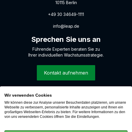
10115 Berlin
+49 30 34649-1111
info@leap.de
Sprechen Sie uns an
Führende Experten beraten Sie zu
Ihrer individuellen Wachstumsstrategie.
Kontakt aufnehmen
Wir verwenden Cookies
© 2026 LEAP Digital Marketing GmbH
Wir können diese zur Analyse unserer Besucherdaten platzieren, um unsere
Hinweisgebersystem
Webseite zu verbessern, personalisierte Inhalte anzuzeigen und Ihnen ein
großartiges Webseiten-Erlebnis zu bieten. Für weitere Informationen zu den
Cookies
von uns verwendeten Cookies öffnen Sie die Einstellungen.
Datenschutz