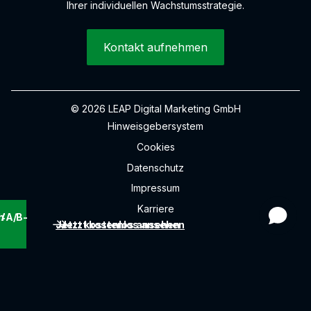
Ihrer individuellen Wachstumsstrategie.
Kontakt aufnehmen
© 2026 LEAP Digital Marketing GmbH
Hinweisgebersystem
Cookies
Datenschutz
Impressum
Karriere
 A/B-
h A/B-
Jetzt kostenlos ansehen
Jetzt kostenlos ansehen