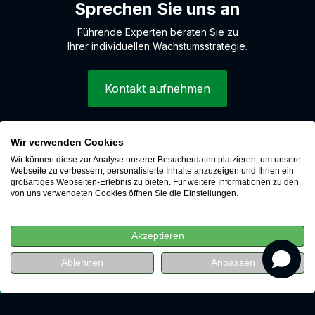
Sprechen Sie uns an
Führende Experten beraten Sie zu
Ihrer individuellen Wachstumsstrategie.
Kontakt aufnehmen
Wir verwenden Cookies
© 2026 LEAP Digital Marketing GmbH
Wir können diese zur Analyse unserer Besucherdaten platzieren, um unsere
Hinweisgebersystem
Webseite zu verbessern, personalisierte Inhalte anzuzeigen und Ihnen ein
großartiges Webseiten-Erlebnis zu bieten. Für weitere Informationen zu den
Cookies
von uns verwendeten Cookies öffnen Sie die Einstellungen.
Datenschutz
Impressum
Akzeptieren
Karriere
 A/B-
h A/B-
Ablehnen
Anpassen
Jetzt kostenlos ansehen
Jetzt kostenlos ansehen