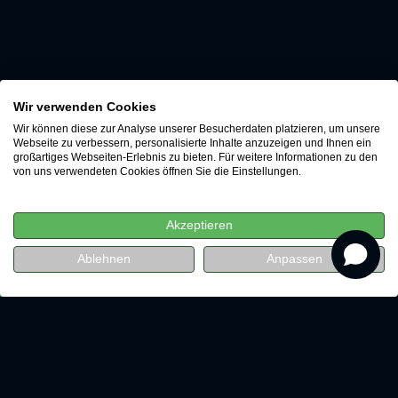
Wir verwenden Cookies
Wir können diese zur Analyse unserer Besucherdaten platzieren, um unsere
Webseite zu verbessern, personalisierte Inhalte anzuzeigen und Ihnen ein
großartiges Webseiten-Erlebnis zu bieten. Für weitere Informationen zu den
von uns verwendeten Cookies öffnen Sie die Einstellungen.
Akzeptieren
revenue
Ablehnen
Anpassen
Watch for free now