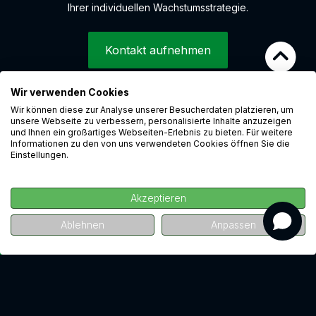
Ihrer individuellen Wachstumsstrategie.
Kontakt aufnehmen
Wir verwenden Cookies
Wir können diese zur Analyse unserer Besucherdaten platzieren, um
© 2026 LEAP Digital Marketing GmbH
unsere Webseite zu verbessern, personalisierte Inhalte anzuzeigen
Hinweisgebersystem
und Ihnen ein großartiges Webseiten-Erlebnis zu bieten. Für weitere
Informationen zu den von uns verwendeten Cookies öffnen Sie die
Cookies
Einstellungen.
Datenschutz
Impressum
Akzeptieren
Karriere
 A/B-
h A/B-
Ablehnen
Anpassen
Jetzt kostenlos ansehen
Jetzt kostenlos ansehen