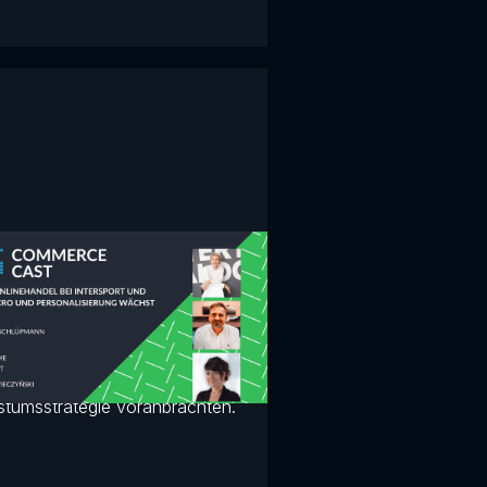
Commerce Cast
port steigerte seinen Erfolg in
Jahren um 300 % - trotz
mie. Erfahren Sie, welche Hebel
sammenarbeit mit LEAP die
tumsstrategie voranbrachten.