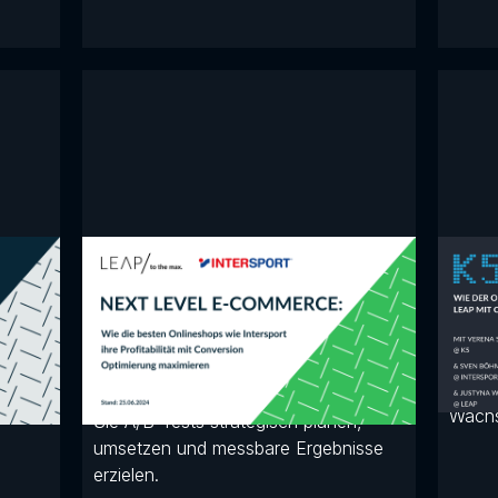
K5 
SEO
Die Profitabilität Ihres
Onlineshops mit CRO
Inters
wie
steigern
drei 
Pande
wenn
Sven Boehme (Intersport) und
in Zu
knapp
Thomas Gruhle (LEAP) zeigen, wie
Wachs
Sie A/B-Tests strategisch planen,
umsetzen und messbare Ergebnisse
erzielen.