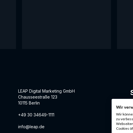
LEAP Digital Marketing GmbH
Chausseestraße 123
F
10115 Berlin
Wir ver
I
Wir könne
+49 30 34649-1111
zu verbess
Webseiten-
info@leap.de
Cookies öf