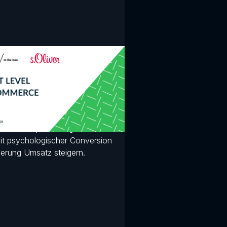
t Level E-
mmerce
 Mehren (s.Oliver Group) und
s Gruhle (LEAP) zeigen, wie
/B-Testing wirksam nutzen,
n in der Optimierung überwinden
it psychologischer Conversion
ierung Umsatz steigern.