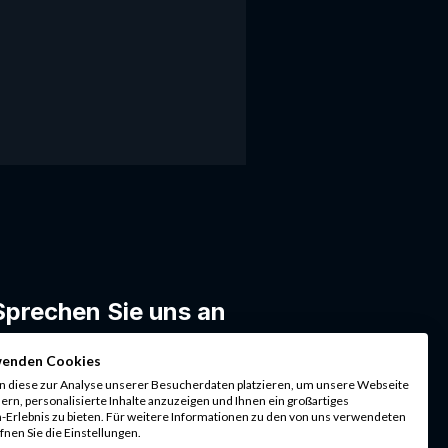
Sprechen Sie uns an
ührende Experten beraten Sie zu
wenden Cookies
hrer individuellen Wachstumsstrategie.
n diese zur Analyse unserer Besucherdaten platzieren, um unsere Webseite
ern, personalisierte Inhalte anzuzeigen und Ihnen ein großartiges
Erlebnis zu bieten. Für weitere Informationen zu den von uns verwendeten
Kontakt aufnehmen
fnen Sie die Einstellungen.