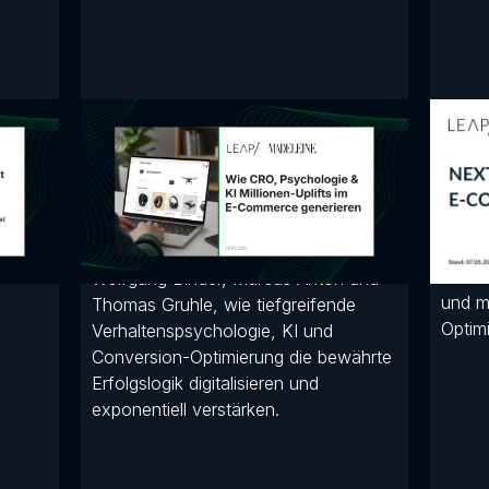
m
Wie CRO Psychologie &
Nex
KI Millionen Uplifts im
Co
E-Commerce
t CRO
Laura
generieren
tum
Thoma
t den
Sie A
In dieser Masterclass zeigen dir
Hürde
Wolfgang Binder, Marcus Anton und
und m
Thomas Gruhle, wie tiefgreifende
Optim
Verhaltenspsychologie, KI und
Conversion-Optimierung die bewährte
Erfolgslogik digitalisieren und
exponentiell verstärken.