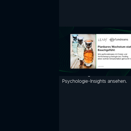
Planbares Wachstu
statt Bauchgefühl
K5 2026: Wie parfumdreams mi
& A/B-Testing planbares Wachs
statt Bauchgefühl erreicht. Jetz
LEAP-Vortrag mit Live-Cases &
Psychologie-Insights ansehen.