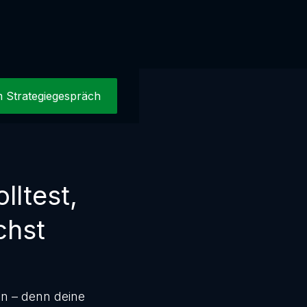
 Strategiegespräch
lltest,
chst
uen – denn deine