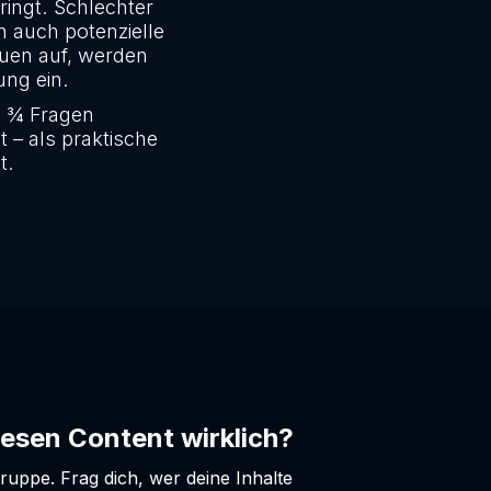
ringt. Schlechter
n auch potenzielle
auen auf, werden
ng ein.
9 ¾ Fragen
t – als praktische
t.
diesen Content wirklich?
gruppe. Frag dich, wer deine Inhalte