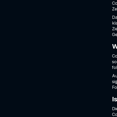
Co
Ze
Da
kl
Zi
Ge
W
Co
so
fo
Au
si
Fo
I
Di
Co