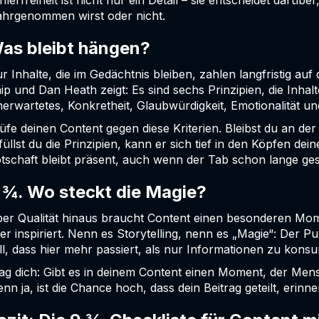
hlerfreiheit ist nicht nur ein Detail – sie entscheidet darüb
hrgenommen wirst oder nicht.
as bleibt hängen?
r Inhalte, die im Gedächtnis bleiben, zahlen langfristig au
ip und Dan Heath zeigt: Es sind sechs Prinzipien, die Inhal
erwartetes, Konkretheit, Glaubwürdigkeit, Emotionalität und
üfe deinen Content gegen diese Kriterien. Bleibst du an der
füllst du die Prinzipien, kann er sich tief in den Köpfen de
tschaft bleibt präsent, auch wenn der Tab schon lange ges
 ¾. Wo steckt die Magie?
er Qualität hinaus braucht Content einen besonderen Mom
er inspiriert. Nenn es Storytelling, nenn es „Magie“: Der Pu
ll, dass hier mehr passiert, als nur Informationen zu kons
ag dich: Gibt es in deinem Content einen Moment, der Mens
nn ja, ist die Chance hoch, dass dein Beitrag geteilt, erinn