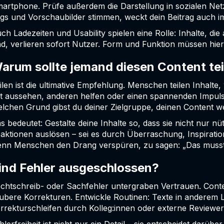
artphone. Prüfe außerdem die Darstellung in sozialen N
gs und Vorschaubilder stimmen, weckt dein Beitrag auch 
ch Ladezeiten und Usability spielen eine Rolle: Inhalte, di
nd, verlieren sofort Nutzer. Form und Funktion müssen hi
arum sollte jemand diesen Content te
ilen ist die ultimative Empfehlung. Menschen teilen Inhalt
t aussehen, anderen helfen oder einen spannenden Impuls
lchen Grund gibst du deiner Zielgruppe, deinen Content 
s bedeutet: Gestalte deine Inhalte so, dass sie nicht nur n
aktionen auslösen – sei es durch Überraschung, Inspiration o
nn Menschen den Drang verspüren, zu sagen: „Das musst 
ind Fehler ausgeschlossen?
chtschreib- oder Sachfehler untergraben Vertrauen. Conte
ubere Korrekturen. Entwickle Routinen: Texte in anderem 
rrekturschleifen durch Kolleg:innen oder externe Reviewer