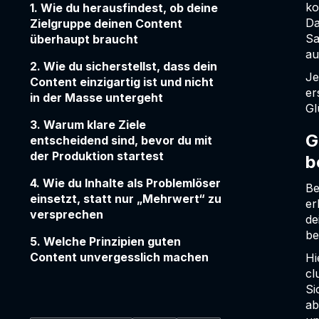
ko
1. Wie du herausfindest, ob deine
Da
Zielgruppe deinen Content
Sa
überhaupt braucht
au
2. Wie du sicherstellst, dass dein
Je
Content einzigartig ist und nicht
er
in der Masse untergeht
Gl
3. Warum klare Ziele
G
entscheidend sind, bevor du mit
der Produktion startest
b
4. Wie du Inhalte als Problemlöser
Be
einsetzt, statt nur „Mehrwert“ zu
er
versprechen
de
be
5. Welche Prinzipien guten
Content unvergesslich machen
Hi
cl
Si
ab