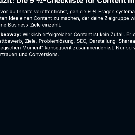
azit: Die 9 ¾-Checkliste für Content m
vor du Inhalte veröffentlichst, geh die 9 ¾ Fragen systemat
ten Idee einen Content zu machen, der deine Zielgruppe wirk
ine Business-Ziele einzahlt.
akeaway:
Wirklich erfolgreicher Content ist kein Zufall. Er
ttbewerb, Ziele, Problemlösung, SEO, Darstellung, Shareabi
agischen Moment“ konsequent zusammendenkst. Nur so wi
rtrauen und Conversions.