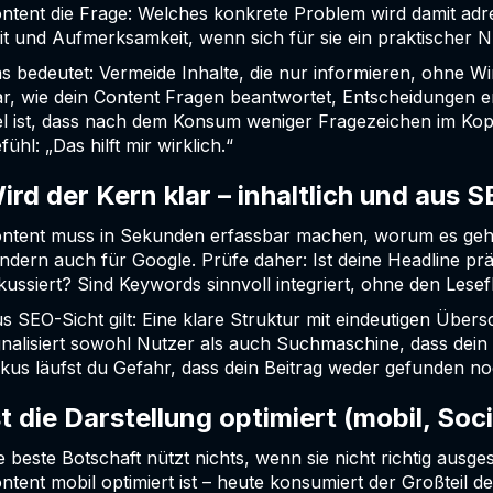
ntent die Frage: Welches konkrete Problem wird damit adr
it und Aufmerksamkeit, wenn sich für sie ein praktischer N
s bedeutet: Vermeide Inhalte, die nur informieren, ohne Wi
ar, wie dein Content Fragen beantwortet, Entscheidungen e
el ist, dass nach dem Konsum weniger Fragezeichen im Kopf
fühl: „Das hilft mir wirklich.“
ird der Kern klar – inhaltlich und aus 
ntent muss in Sekunden erfassbar machen, worum es geht.
ndern auch für Google. Prüfe daher: Ist deine Headline präzi
kussiert? Sind Keywords sinnvoll integriert, ohne den Lese
s SEO-Sicht gilt: Eine klare Struktur mit eindeutigen Über
gnalisiert sowohl Nutzer als auch Suchmaschine, dass dein 
kus läufst du Gefahr, dass dein Beitrag weder gefunden no
st die Darstellung optimiert (mobil, Soc
e beste Botschaft nützt nichts, wenn sie nicht richtig ausgesp
ntent mobil optimiert ist – heute konsumiert der Großteil d