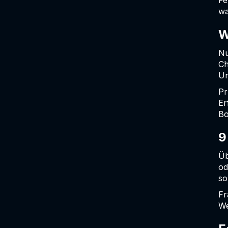
Fe
wa
W
Nu
Ch
Un
Pr
Er
Bo
9
Üb
od
so
Fr
We