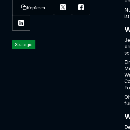
un
Kopieren
Nu
is
W
Je
Strategie
br
sc
Ei
Mu
Wa
Co
Fo
Oh
fü
W
De