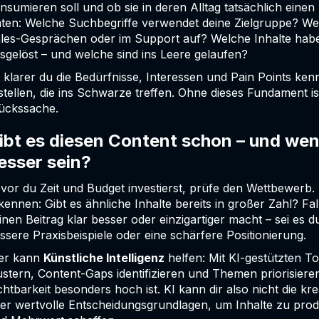
nsumieren soll und ob sie in deren Alltag tatsächlich ei
ten: Welche Suchbegriffe verwendet deine Zielgruppe? We
les-Gesprächen oder im Support auf? Welche Inhalte hab
sgelöst – und welche sind ins Leere gelaufen?
 klarer du die Bedürfnisse, Interessen und Pain Points kenns
stellen, die ins Schwarze treffen. Ohne dieses Fundament ist
ückssache.
ibt es diesen Content schon – und wenn
esser sein?
vor du Zeit und Budget investierst, prüfe den Wettbewerb. 
kennen: Gibt es ähnliche Inhalte bereits in großer Zahl? Fa
inen Beitrag klar besser oder einzigartiger macht – sei es d
ssere Praxisbeispiele oder eine schärfere Positionierung.
er kann
Künstliche Intelligenz
helfen: Mit KI-gestützten T
ustern, Content-Gaps identifizieren und Themen priorisier
chtbarkeit besonders hoch ist. KI kann dir also nicht die kre
er wertvolle Entscheidungsgrundlagen, um Inhalte zu prod