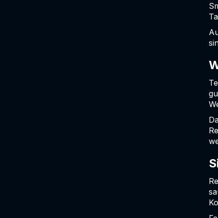
Sm
Ta
Au
si
W
Te
gu
We
Da
Re
we
S
Re
sa
Ko