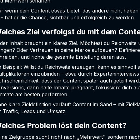
d Mehrwert schaffen.
r wenn dein Content etwas bietet, das andere nicht haben 
t – hat er die Chance, sichtbar und erfolgreich zu werden.
elches Ziel verfolgst du mit dem Cont
der Inhalt braucht ein klares Ziel. Möchtest du Reichweite
ingen? Oder Vertrauen in deine Marke aufbauen? Definiere 
hreiben, und richte die gesamte Erstellung daran aus.
n Beispiel: Willst du Reichweite erzeugen, kann es sinnvol
ltiplikatoren einzubinden – etwa durch Experteninterview
hrscheinlichkeit, dass der Content später auch geteilt wir
nversions, dann halte Inhalte prägnant, fokussiere dich a
rmate am besten performen.
ne klare Zieldefinition verläuft Content im Sand – mit Zielk
r Traffic, Leads und Umsatz.
elches Problem löst dein Content?
ine Zielgruppe sucht nicht nach „Mehrwert“, sondern nach 