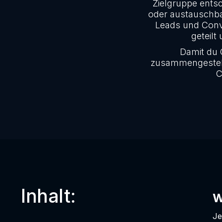
Zielgruppe entsc
oder austauschbar
Leads und Conve
geteil
Damit du 
zusammengestellt,
C
Inhalt:
W
Je