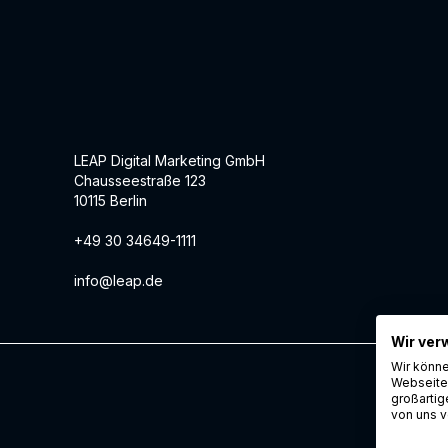
LEAP Digital Marketing GmbH
Chausseestraße 123
10115 Berlin
+49 30 34649-1111
info@leap.de
Wir ver
Wir könne
Webseite 
großartig
von uns v