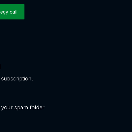
tegy call
n
subscription.
k your spam folder.