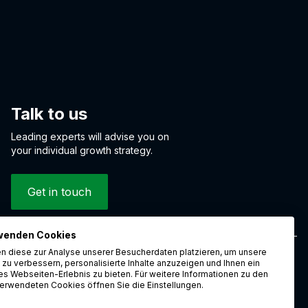
Talk to us
Leading experts will advise you on
your individual growth strategy.
Get in touch
wenden Cookies
n diese zur Analyse unserer Besucherdaten platzieren, um unsere
zu verbessern, personalisierte Inhalte anzuzeigen und Ihnen ein
Whistleblower system
Cookies
Data protection
Imprint
Career
es Webseiten-Erlebnis zu bieten. Für weitere Informationen zu den
erwendeten Cookies öffnen Sie die Einstellungen.